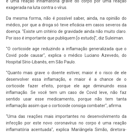
é uma reação inflamatória grave do corpo por uma reação
exagerada na luta contra o vírus.
Da mesma forma, não é possível saber, ainda, na opinião do
médico, por que a droga só teve eficácia em casos severos da
doença. "Existe um critério de gravidade ainda não muito claro.
Por isso é importante que publiquem [o estudo]", diz Suleiman.
"O corticoide age reduzindo a inflamação generalizada que o
Covid pode causar", explica o médico Luciano Azevedo, do
Hospital Sírio-Libanês, em São Paulo.
"Quanto mais grave o doente estiver, maior é o risco de ele
desenvolver essa inflamação, e maior é a chance de o
corticoide fazer efeito, porque ele age diminuindo essa
inflamação. Se você tem um caso de Covid leve, não faz
sentido usar esse medicamento, porque não tem tanta
inflamação assim que o corticoide consiga combater", afirma.
"Uma das reações mais importantes no desenvolvimento da
infecção por este novo coronavírus no corpo é uma reação
inflamatória acentuada", explica Mariângela Simão, diretora-