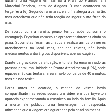
durante uma viagem em família à Praia do Francês, em
Marechal Deodoro, litoral de Alagoas. O caso aconteceu na
terça-feira (6). Segundo familiares, ele tinha alergia a camarão,
mas acreditava que não teria reação ao ingerir outro fruto do
mar.
De acordo com a família, pouco tempo após consumir o
caranguejo, Eryvelton começou a apresentar sintomas ainda na
praia. Socorristas foram acionados e realizaram os primeiros
atendimentos no local, mas, segundo relatos, não havia
medicamentos antialérgicos disponíveis, apenas oxigênio.
Diante da gravidade da situação, o turista foi encaminhado às
pressas para uma Unidade de Pronto Atendimento (UPA), onde
equipes médicas tentaram reanimá-lo por cerca de 40 minutos,
mas ele não resistiu.
Horas antes do ocorrido, o marido da vítima havia
compartilhado nas redes sociais um vídeo em que Eryvelton
aparecia experimentando o crustáceo ao lado da família. Após
a morte, ele publicou uma homenagem de despedida,
afirmando que a viagem era aguardada pelo casal há meses.