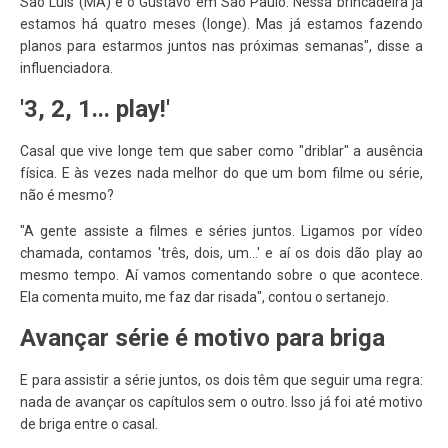
São Luís (MA) e o Gustavo em São Paulo. Nessa brincadeira já
estamos há quatro meses (longe). Mas já estamos fazendo
planos para estarmos juntos nas próximas semanas", disse a
influenciadora.
'3, 2, 1... play!'
Casal que vive longe tem que saber como "driblar" a ausência
física. E às vezes nada melhor do que um bom filme ou série,
não é mesmo?
"A gente assiste a filmes e séries juntos. Ligamos por vídeo
chamada, contamos 'três, dois, um...' e aí os dois dão play ao
mesmo tempo. Aí vamos comentando sobre o que acontece.
Ela comenta muito, me faz dar risada", contou o sertanejo.
Avançar série é motivo para briga
E para assistir a série juntos, os dois têm que seguir uma regra:
nada de avançar os capítulos sem o outro. Isso já foi até motivo
de briga entre o casal.