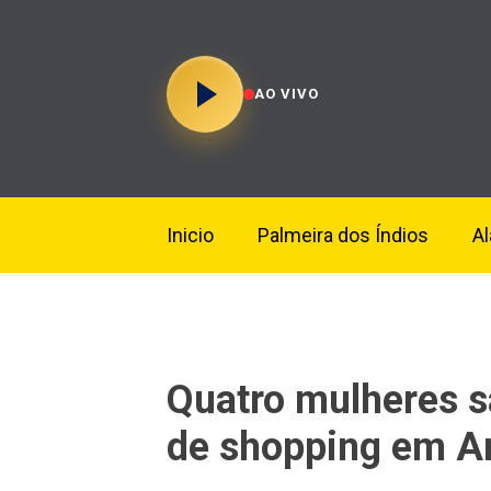
AO VIVO
Inicio
Palmeira dos Índios
A
Quatro mulheres sã
de shopping em A