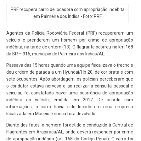
PRF recupera carro de locadora com apropriação indébita
em Palmeira dos Índios - Foto: PRF
Agentes da Polícia Rodoviária Federal (PRF) recuperaram um
veículo e prenderam um homem por crime de apropriação
indébita, na tarde de ontem (13). O flagrante ocorreu no km 168
da BR – 316, município de Palmeira dos Índios/AL.
Passava das 15 horas quando uma equipe fiscalizava o trecho e
deu ordem de parada a um Hyundai/Hb 20, de cor prata e com
sete ocupantes. Após abordagem, os policiais perceberam que
o condutor estava nervoso e ao realizar a consulta pessoal e
veicular, foi constatado haver uma ocorrência de apropriação
indébita do veículo, emitida em 2017. De acordo com
informações, o carro havia sido locado em uma empresa
localizada em Maceió e nunca fora devolvido.
Diante dos fatos, o homem foi detido e conduzido à Central de
Flagrantes em Arapiraca/AL, onde deverá responder por crime
de apropriação indébita (art. 168 do Código Penal). O carro foi