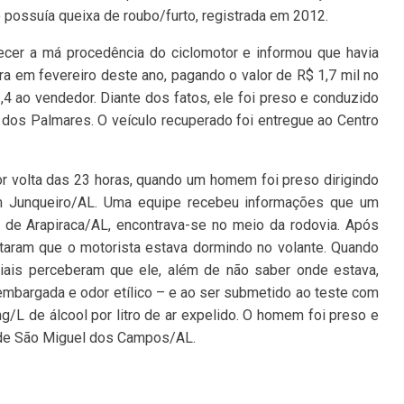
o possuía queixa de roubo/furto, registrada em 2012.
ecer a má procedência do ciclomotor e informou que havia
ra em fevereiro deste ano, pagando o valor de R$ 1,7 mil no
,4 ao vendedor. Diante dos fatos, ele foi preso e conduzido
 dos Palmares. O veículo recuperado foi entregue ao Centro
r volta das 23 horas, quando um homem foi preso dirigindo
m Junqueiro/AL. Uma equipe recebeu informações que um
 de Arapiraca/AL, encontrava-se no meio da rodovia. Após
ataram que o motorista estava dormindo no volante. Quando
ciais perceberam que ele, além de não saber onde estava,
embargada e odor etílico – e ao ser submetido ao teste com
g/L de álcool por litro de ar expelido. O homem foi preso e
l de São Miguel dos Campos/AL.