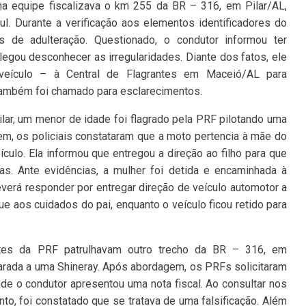
a equipe fiscalizava o km 255 da BR – 316, em Pilar/AL,
l. Durante a verificação aos elementos identificadores do
is de adulteração. Questionado, o condutor informou ter
legou desconhecer as irregularidades. Diante dos fatos, ele
veículo – à Central de Flagrantes em Maceió/AL para
também foi chamado para esclarecimentos.
ar, um menor de idade foi flagrado pela PRF pilotando uma
m, os policiais constataram que a moto pertencia à mãe do
culo. Ela informou que entregou a direção ao filho para que
as. Ante evidências, a mulher foi detida e encaminhada à
verá responder por entregar direção de veículo automotor a
ue aos cuidados do pai, enquanto o veículo ficou retido para
ntes da PRF patrulhavam outro trecho da BR – 316, em
rada a uma Shineray. Após abordagem, os PRFs solicitaram
e o condutor apresentou uma nota fiscal. Ao consultar nos
, foi constatado que se tratava de uma falsificação. Além