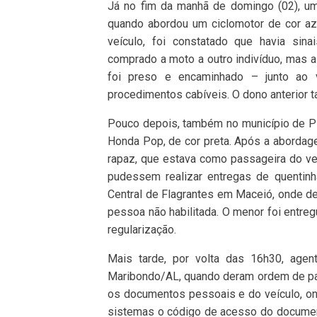
Já no fim da manhã de domingo (02), um
quando abordou um ciclomotor de cor azu
veículo, foi constatado que havia sina
comprado a moto a outro indivíduo, mas a
foi preso e encaminhado – junto ao 
procedimentos cabíveis. O dono anterior 
Pouco depois, também no município de Pil
Honda Pop, de cor preta. Após a abordage
rapaz, que estava como passageira do veí
pudessem realizar entregas de quentinh
Central de Flagrantes em Maceió, onde de
pessoa não habilitada. O menor foi entreg
regularização.
Mais tarde, por volta das 16h30, age
Maribondo/AL, quando deram ordem de pa
os documentos pessoais e do veículo, ond
sistemas o código de acesso do documento