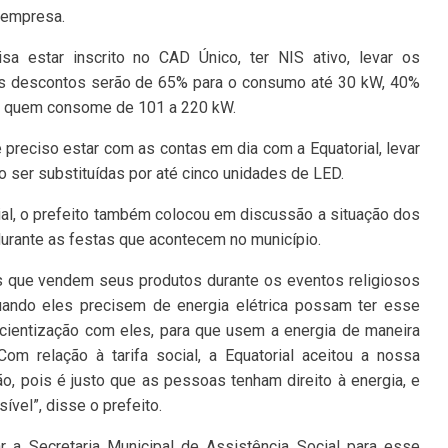
a empresa.
sa estar inscrito no CAD Único, ter NIS ativo, levar os
Os descontos serão de 65% para o consumo até 30 kW, 40%
a quem consome de 101 a 220 kW.
 preciso estar com as contas em dia com a Equatorial, levar
o ser substituídas por até cinco unidades de LED.
cial, o prefeito também colocou em discussão a situação dos
urante as festas que acontecem no município.
s que vendem seus produtos durante os eventos religiosos
quando eles precisem de energia elétrica possam ter esse
scientização com eles, para que usem a energia de maneira
om relação à tarifa social, a Equatorial aceitou a nossa
, pois é justo que as pessoas tenham direito à energia, e
vel”, disse o prefeito.
r a Secretaria Municipal de Assistência Social para esse