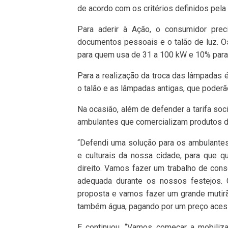
de acordo com os critérios definidos pel
Para aderir à Ação, o consumidor preci
documentos pessoais e o talão de luz. 
para quem usa de 31 a 100 kW e 10% par
Para a realização da troca das lâmpadas é
o talão e as lâmpadas antigas, que poderã
Na ocasião, além de defender a tarifa so
ambulantes que comercializam produtos d
“Defendi uma solução para os ambulante
e culturais da nossa cidade, para que 
direito. Vamos fazer um trabalho de con
adequada durante os nossos festejos. C
proposta e vamos fazer um grande mutirão
também água, pagando por um preço acessí
E continuou. “Vamos começar a mobiliza