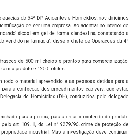
elegacias do 54º DP, Acidentes e Homicídios, nos dirigimos
ntificação de ser uma empresa. Ao adentrar no interior do
icando’ álcool em gel de forma clandestina, constatando a
do vendido na farmácia”, disse o chefe de Operações da 4ª
 frascos de 500 ml cheios e prontos para comercialização;
com o produto e 1200 rótulos.
am todo o material apreendido e as pessoas detidas para a
a para a confecção dos procedimentos cabíveis, que estão
a Delegacia de Homicídios (DH), conduzidos pelo delegado
inhado para a perícia, para atestar o conteúdo do produto
 pelo art. 189, II, da Lei n° 9279/96, crime de proteção de
propriedade industrial. Mas a investigação deve continuar,