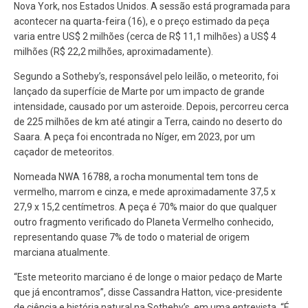
Nova York, nos Estados Unidos. A sessão está programada para
acontecer na quarta-feira (16), e o preço estimado da peça
varia entre US$ 2 milhões (cerca de R$ 11,1 milhões) a US$ 4
milhões (R$ 22,2 milhões, aproximadamente).
Segundo a Sotheby’s, responsável pelo leilão, o meteorito, foi
lançado da superfície de Marte por um impacto de grande
intensidade, causado por um asteroide. Depois, percorreu cerca
de 225 milhões de km até atingir a Terra, caindo no deserto do
Saara. A peça foi encontrada no Níger, em 2023, por um
caçador de meteoritos.
Nomeada NWA 16788, a rocha monumental tem tons de
vermelho, marrom e cinza, e mede aproximadamente 37,5 x
27,9 x 15,2 centímetros. A peça é 70% maior do que qualquer
outro fragmento verificado do Planeta Vermelho conhecido,
representando quase 7% de todo o material de origem
marciana atualmente.
“Este meteorito marciano é de longe o maior pedaço de Marte
que já encontramos”, disse Cassandra Hatton, vice-presidente
de ciência e história natural na Sotheby’s, em uma entrevista. “É