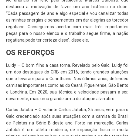
Ao anúncio foi feito pelo presidente Marcos Barbosa, que
destacou a motivação de fazer um ano histórico no clube.
“Cada passagem de ano é algo especial e vou canalizar todas
as minhas energias e pensamentos em dar alegrias ao torcedor
regatiano. Conseguimos acertar com mais três importantes
peças para o nosso elenco e o trabalho segue firme, a nação
regatiana pode ter certeza disso”, disse ele.
OS REFORÇOS
Luidy – O bom filho a casa torna. Revelado pelo Galo, Luidy foi
um dos destaques do CRB em 2016, tendo grandes atuações
que o levaram para o Corinthians. Nos últimos anos, defendeu
camisas importantes como as do Ceará, Figueirense, São Bento
e Londrina. Em 2020, sua técnica e velocidade passam a ser,
novamente, mais uma grande arma do ataque alvirrubro.
Carlos Jatobá – O volante Carlos Jatobá, 25 anos, vem para o
Galo credenciado após suas atuações com a camisa do Brasil
de Pelotas na Série B deste ano. Forte na marcação, Carlos
Jatobá é um atleta moderno, de imposição física e muita