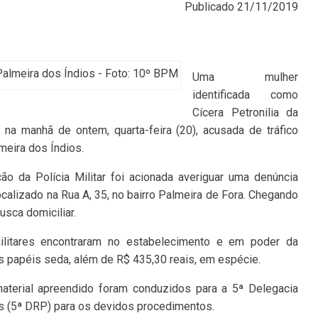
Publicado
21/11/2019
Palmeira dos Índios - Foto: 10º BPM
Uma mulher
identificada como
Cícera Petronilia da
na manhã de ontem, quarta-feira (20), acusada de tráfico
meira dos Índios.
 da Polícia Militar foi acionada averiguar uma denúncia
calizado na Rua A, 35, no bairro Palmeira de Fora. Chegando
busca domiciliar.
litares encontraram no estabelecimento e em poder da
 papéis seda, além de R$ 435,30 reais, em espécie.
 material apreendido foram conduzidos para a 5ª Delegacia
os (5ª DRP) para os devidos procedimentos.