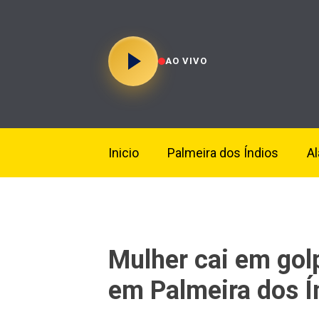
AO VIVO
Inicio
Palmeira dos Índios
A
Mulher cai em golp
em Palmeira dos Í