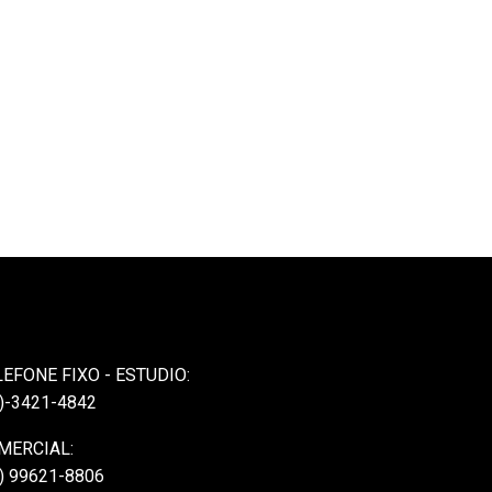
LEFONE FIXO - ESTUDIO:
)-3421-4842
MERCIAL:
) 99621-8806