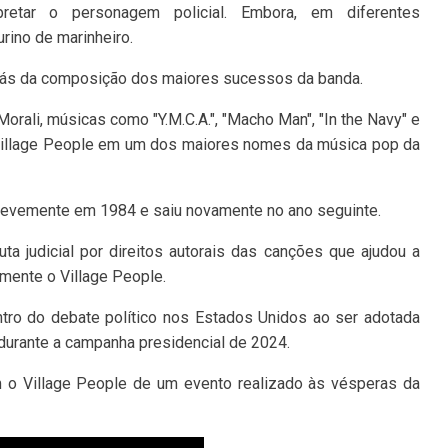
pretar o personagem policial. Embora, em diferentes
rino de marinheiro.
 trás da composição dos maiores sucessos da banda.
orali, músicas como "Y.M.C.A.", "Macho Man", "In the Navy" e
 Village People em um dos maiores nomes da música pop da
brevemente em 1984 e saiu novamente no ano seguinte.
a judicial por direitos autorais das canções que ajudou a
almente o Village People.
entro do debate político nos Estados Unidos ao ser adotada
durante a campanha presidencial de 2024.
om o Village People de um evento realizado às vésperas da