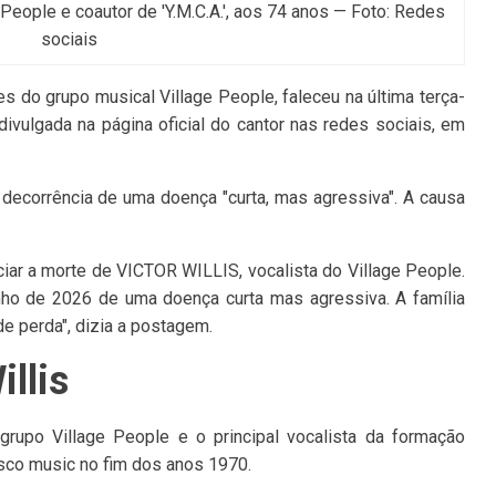
e People e coautor de 'Y.M.C.A.', aos 74 anos — Foto: Redes
sociais
es do grupo musical Village People, faleceu na última terça-
 divulgada na página oficial do cantor nas redes sociais, em
decorrência de uma doença "curta, mas agressiva". A causa
iar a morte de VICTOR WILLIS, vocalista do Village People.
unho de 2026 de uma doença curta mas agressiva. A família
 perda", dizia a postagem.
llis
grupo Village People e o principal vocalista da formação
isco music no fim dos anos 1970.