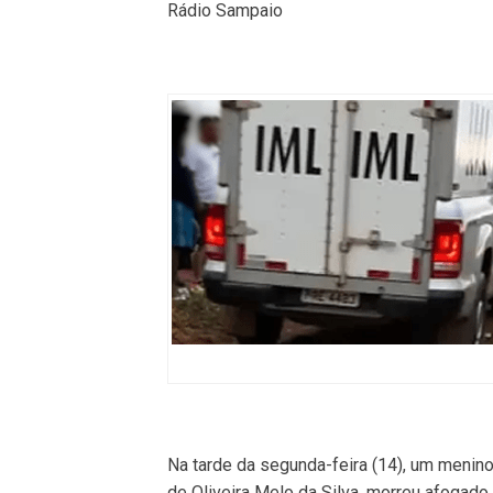
Rádio Sampaio
Na tarde da segunda-feira (14), um menino
de Oliveira Melo da Silva, morreu afogad