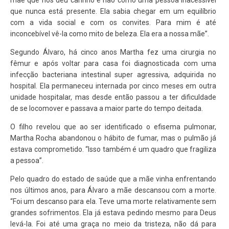
mãe que nos deu carinho e não como uma pessoa inacessível
que nunca está presente. Ela sabia chegar em um equilíbrio
com a vida social e com os convites. Para mim é até
inconcebível vê-la como mito de beleza. Ela era a nossa mãe”.
Segundo Álvaro, há cinco anos Martha fez uma cirurgia no
fêmur e após voltar para casa foi diagnosticada com uma
infecção bacteriana intestinal super agressiva, adquirida no
hospital. Ela permaneceu internada por cinco meses em outra
unidade hospitalar, mas desde então passou a ter dificuldade
de se locomover e passava a maior parte do tempo deitada.
O filho revelou que ao ser identificado o efisema pulmonar,
Martha Rocha abandonou o hábito de fumar, mas o pulmão já
estava comprometido. “Isso também é um quadro que fragiliza
a pessoa”.
Pelo quadro do estado de saúde que a mãe vinha enfrentando
nos últimos anos, para Álvaro a mãe descansou com a morte.
“Foi um descanso para ela. Teve uma morte relativamente sem
grandes sofrimentos. Ela já estava pedindo mesmo para Deus
levá-la. Foi até uma graça no meio da tristeza, não dá para