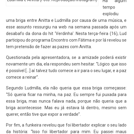
Há algum
tempo
explodiu
uma briga entre Anitta e Ludmilla por causa de uma música, e
esse assunto ressurgiu na web na semana passada após um
desabafo da dona do hit ‘Verdinha’. Nesta terça-feira (16), Lud
participou do programa Encontro com Fátima e por lá revelou se
tem pretensão de fazer as pazes com Anitta.
Questionada pela apresentadora, se a amizade poderá existir
novamente um dia, ela respondeu sem hesitar: “Lógico que isso
é possível […] aí talvez tudo comece a ir para o seu lugar, e a paz
comece a reinar”.
Segundo Ludmilla, ela não queria que essa briga começasse:
“Só queria ficar na minha, na paz. Eu sempre fui puxada para
essa briga, mas nunca falava nada, porque não queria que a
briga acontecesse. Mas eu já estava lá dentro, mesmo sem
querer, então tive que expor a verdade”.
Por fim, a funkeira revelou que foi libertador explicar o seu lado
da história: “Isso foi libertador para mim. Eu passei maus