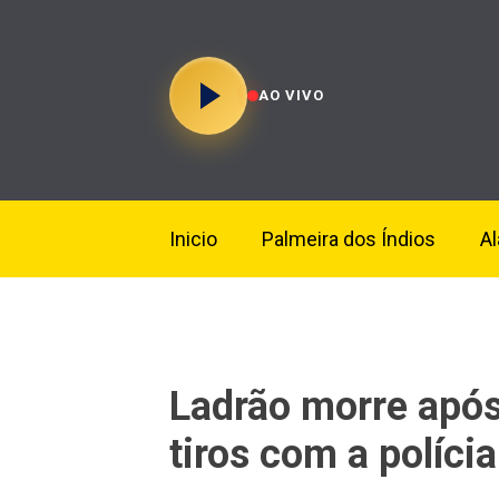
AO VIVO
Inicio
Palmeira dos Índios
A
Ladrão morre após 
tiros com a políc