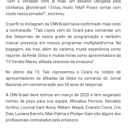
"Sim! É verdade! Vem aí mais um desafio! Obrigada pela
confiança, @cnnbrasil ! Estou muito feliz!! Posso contar com
vocês nessa jornada?", escreveu.
O perfil no Instagram da CNN Brasil havia confirmado mais cedo
a contratação. "Taís Lopes vem do Ceará para comandar um
dos telejornais de nossa grade de programação e também
marcar presença em nossos programas multiplataforma. Na
bagagem, ela traz, além do carisma, muita experiência como
repórter da Rede Globo e muitas horas como apresentadora da
TV Verdes Mares, afiliada cearense da emissora".
No último dia 19, Taís representou o Ceará no rodízio de
apresentadores de afiliadas da Globo no comando do Jornal
Nacional, em comemoração aos 50 anos do telejornal.
A CNN Brasil deve estrear em março de 2020 e tem angariado
nomes de peso para sua equipe. Monalisa Perrone, Reinaldo
Gottino, Lourival Sant´Anna, William Waack, Evaristo Costa, Cris
Dias, Luciana Barreto, Mari Palma e Phelipe Siani são alguns dos
profissionais contratados pela emissora.