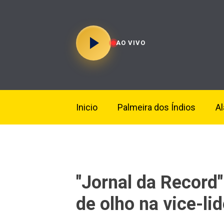
AO VIVO
Inicio
Palmeira dos Índios
A
"Jornal da Record"
de olho na vice-li