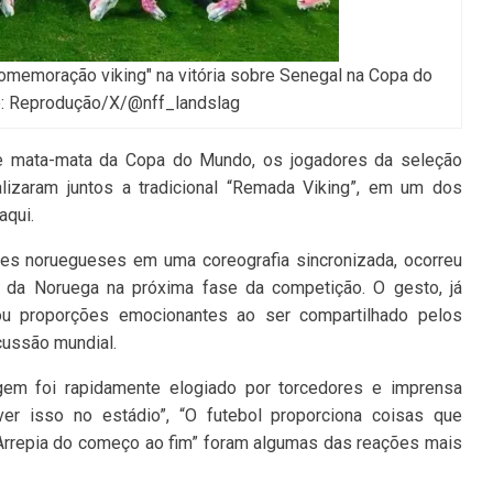
omemoração viking" na vitória sobre Senegal na Copa do
: Reprodução/X/@nff_landslag
ase mata-mata da Copa do Mundo, os jogadores da seleção
alizaram juntos a tradicional “Remada Viking”, em um dos
aqui.
ores noruegueses em uma coreografia sincronizada, ocorreu
a da Noruega na próxima fase da competição. O gesto, já
ou proporções emocionantes ao ser compartilhado pelos
cussão mundial.
em foi rapidamente elogiado por torcedores e imprensa
iver isso no estádio”, “O futebol proporciona coisas que
Arrepia do começo ao fim” foram algumas das reações mais