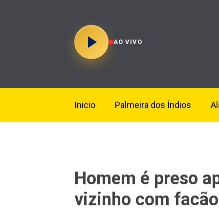
AO VIVO
Inicio
Palmeira dos Índios
A
Homem é preso ap
vizinho com facão