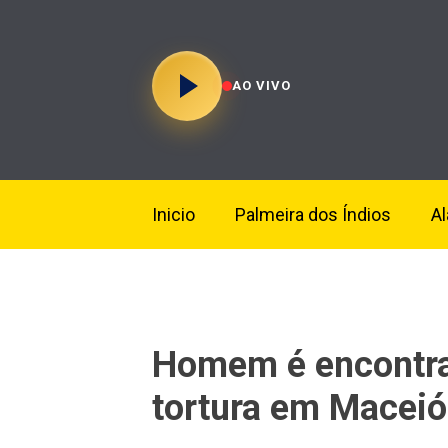
AO VIVO
Inicio
Palmeira dos Índios
A
Homem é encontra
tortura em Maceió