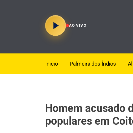
AO VIVO
Inicio
Palmeira dos Índios
A
Homem acusado de
populares em Coit