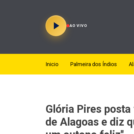
AO VIVO
Inicio
Palmeira dos Índios
A
Glória Pires post
de Alagoas e diz q