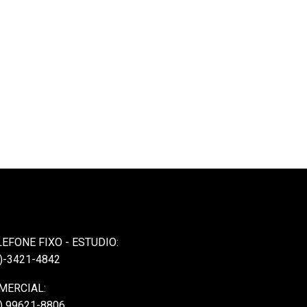
LEFONE FIXO - ESTUDIO:
)-3421-4842
MERCIAL:
) 99621-8806