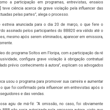
omo a participação em programas, entrevistas, ensaios
o] teve ciência acerca de grave violação pela influencer das
ctuadas pelas partes”, alega o processo.
e estreia anunciada para o dia 20 de março, o que fere o
ordo assinado pelos participantes do BBB20 era válido até o
 deles, mesmo após serem eliminados, aparecer em emissora,
orrente.
eo do programa Soltos em Floripa, com a participação da ré
usividade, configura grave violação à obrigação contratual
dado prévio conhecimento à autora”, explicam os advogados
nca usou o programa para promover sua carreira e aumentar
 que foi confirmado pela influencer em entrevistas após o
e seguidores e das vendas.
sa agiu de má-fé: “A omissão, no caso, foi obviamente
no BBB não seria autorizada pela emissora autora, visto que