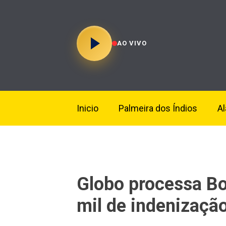
AO VIVO
Inicio
Palmeira dos Índios
A
Globo processa B
mil de indenizaçã