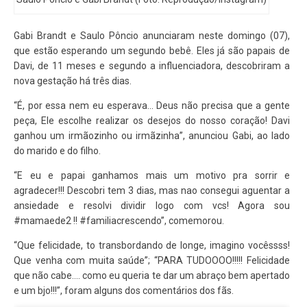
Gabi Brandt e Saulo Pôncio anunciaram neste domingo (07),
que estão esperando um segundo bebê. Eles já são papais de
Davi, de 11 meses e segundo a influenciadora, descobriram a
nova gestação há três dias.
“É, por essa nem eu esperava… Deus não precisa que a gente
peça, Ele escolhe realizar os desejos do nosso coração! Davi
ganhou um irmãozinho ou irmãzinha”, anunciou Gabi, ao lado
do marido e do filho.
“E eu e papai ganhamos mais um motivo pra sorrir e
agradecer!!! Descobri tem 3 dias, mas nao consegui aguentar a
ansiedade e resolvi dividir logo com vcs! Agora sou
#mamaede2 !! #familiacrescendo”, comemorou.
“Que felicidade, to transbordando de longe, imagino vocêssss!
Que venha com muita saúde”; “PARA TUDOOOO!!!!! Felicidade
que não cabe…. como eu queria te dar um abraço bem apertado
e um bjo!!!”, foram alguns dos comentários dos fãs.