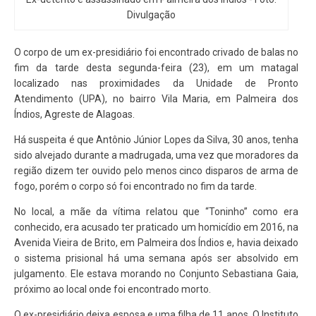
Divulgação
O corpo de um ex-presidiário foi encontrado crivado de balas no
fim da tarde desta segunda-feira (23), em um matagal
localizado nas proximidades da Unidade de Pronto
Atendimento (UPA), no bairro Vila Maria, em Palmeira dos
Índios, Agreste de Alagoas.
Há suspeita é que Antônio Júnior Lopes da Silva, 30 anos, tenha
sido alvejado durante a madrugada, uma vez que moradores da
região dizem ter ouvido pelo menos cinco disparos de arma de
fogo, porém o corpo só foi encontrado no fim da tarde.
No local, a mãe da vítima relatou que “Toninho” como era
conhecido, era acusado ter praticado um homicídio em 2016, na
Avenida Vieira de Brito, em Palmeira dos Índios e, havia deixado
o sistema prisional há uma semana após ser absolvido em
julgamento. Ele estava morando no Conjunto Sebastiana Gaia,
próximo ao local onde foi encontrado morto.
O ex-presidiário deixa esposa e uma filha de 11 anos. O Instituto