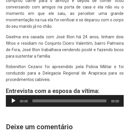
comprou carne para o almoço e depois de comer ficou
conversando com amigos na porta de casa e ela não viu o
momento em que ele saiu, ao perceber uma grande
movimentação na rua ela foi verificar e se deparou com o corpo
do seu marido já no chão.
Giselma era casada com José Ilton há 24 anos, tinham dois
filhos e residiam no Conjunto Cícero Valentim, bairro Palmeira
de Fora, José Ilton trabalhava vendendo picolé e fazendo bicos
para sustentar a família.
Robenilton Cezario foi apreendido pela Polícia Militar e foi
conduzido para a Delegacia Regional de Arapiraca para os
procedimentos cabíveis.
Entrevista com a esposa da vítima:
Tocador
00:00
00:00
de
áudio
Deixe um comentário