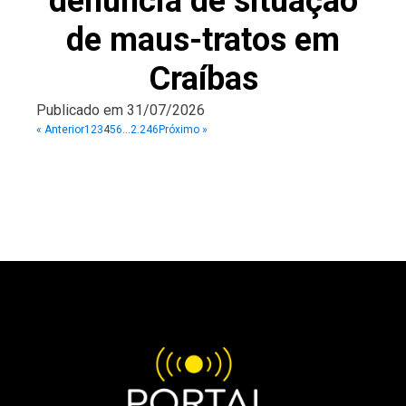
denúncia de situação
de maus-tratos em
Craíbas
Publicado em
31/07/2026
« Anterior
1
2
3
4
5
6
…
2.246
Próximo »