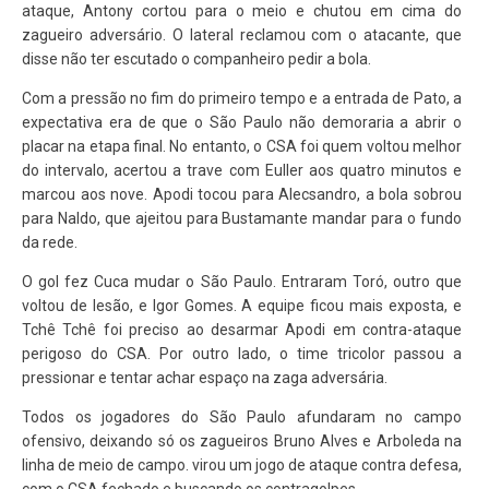
ataque, Antony cortou para o meio e chutou em cima do
zagueiro adversário. O lateral reclamou com o atacante, que
disse não ter escutado o companheiro pedir a bola.
Com a pressão no fim do primeiro tempo e a entrada de Pato, a
expectativa era de que o São Paulo não demoraria a abrir o
placar na etapa final. No entanto, o CSA foi quem voltou melhor
do intervalo, acertou a trave com Euller aos quatro minutos e
marcou aos nove. Apodi tocou para Alecsandro, a bola sobrou
para Naldo, que ajeitou para Bustamante mandar para o fundo
da rede.
O gol fez Cuca mudar o São Paulo. Entraram Toró, outro que
voltou de lesão, e Igor Gomes. A equipe ficou mais exposta, e
Tchê Tchê foi preciso ao desarmar Apodi em contra-ataque
perigoso do CSA. Por outro lado, o time tricolor passou a
pressionar e tentar achar espaço na zaga adversária.
Todos os jogadores do São Paulo afundaram no campo
ofensivo, deixando só os zagueiros Bruno Alves e Arboleda na
linha de meio de campo. virou um jogo de ataque contra defesa,