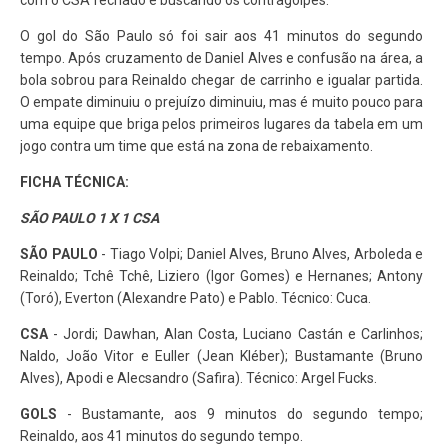
com o CSA fechado e buscando os contragolpes.
O gol do São Paulo só foi sair aos 41 minutos do segundo
tempo. Após cruzamento de Daniel Alves e confusão na área, a
bola sobrou para Reinaldo chegar de carrinho e igualar partida.
O empate diminuiu o prejuízo diminuiu, mas é muito pouco para
uma equipe que briga pelos primeiros lugares da tabela em um
jogo contra um time que está na zona de rebaixamento.
FICHA TÉCNICA:
SÃO PAULO 1 X 1 CSA
SÃO PAULO
- Tiago Volpi; Daniel Alves, Bruno Alves, Arboleda e
Reinaldo; Tchê Tchê, Liziero (Igor Gomes) e Hernanes; Antony
(Toró), Everton (Alexandre Pato) e Pablo. Técnico: Cuca.
CSA
- Jordi; Dawhan, Alan Costa, Luciano Castán e Carlinhos;
Naldo, João Vitor e Euller (Jean Kléber); Bustamante (Bruno
Alves), Apodi e Alecsandro (Safira). Técnico: Argel Fucks.
GOLS
- Bustamante, aos 9 minutos do segundo tempo;
Reinaldo, aos 41 minutos do segundo tempo.