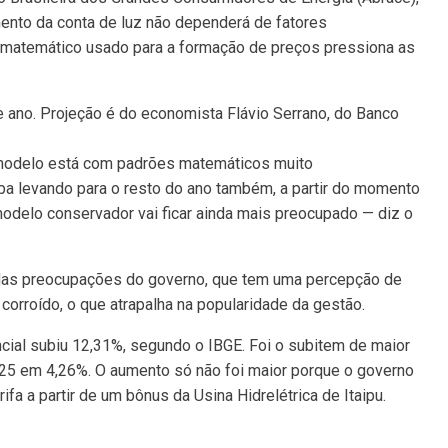
mento da conta de luz não dependerá de fatores
o matemático usado para a formação de preços pressiona as
te ano. Projeção é do economista Flávio Serrano, do Banco
 modelo está com padrões matemáticos muito
aba levando para o resto do ano também, a partir do momento
modelo conservador vai ficar ainda mais preocupado — diz o
das preocupações do governo, que tem uma percepção de
orroído, o que atrapalha na popularidade da gestão.
ncial subiu 12,31%, segundo o IBGE. Foi o subitem de maior
025 em 4,26%. O aumento só não foi maior porque o governo
ifa a partir de um bônus da Usina Hidrelétrica de Itaipu.