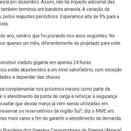
marela em dezembro. Assim, não há impacto adicional das
5 também terminou em bandeira amarela. A variação da
o, pelos reajustes periódicos. Esperamos alta de 9% para a
ista.
odo ano, cenário que foi piorando nos anos seguintes. No
 por apenas um mês, diferentemente do projetado para este
construir viaduto gigante em apenas 24 horas
ios estão abastecidos a um nível satisfatório, com exceção
ldades a depender das chuvas.
rica complementar nos próximos meses como parte da
ir o atendimento da ponta de carga e reforçar a segurança
ressaltar que desde março já vêm sendo utilizadas em
reservar os reservatórios da região Sul”, diz o MME em
nas mais caras a fim de garantir o atendimento da demanda.
ão Brasileira dos Grandes Consumidores de Energia (Abrace),