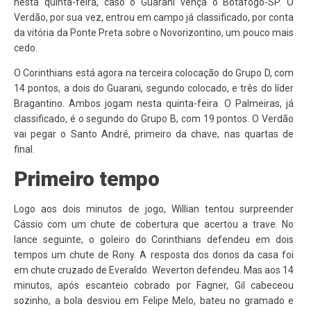
nesta quinta-feira, caso o Guarani vença o Botafogo-SP. O
Verdão, por sua vez, entrou em campo já classificado, por conta
da vitória da Ponte Preta sobre o Novorizontino, um pouco mais
cedo.
O Corinthians está agora na terceira colocação do Grupo D, com
14 pontos, a dois do Guarani, segundo colocado, e três do líder
Bragantino. Ambos jogam nesta quinta-feira. O Palmeiras, já
classificado, é o segundo do Grupo B, com 19 pontos. O Verdão
vai pegar o Santo André, primeiro da chave, nas quartas de
final.
Primeiro tempo
Logo aos dois minutos de jogo, Willian tentou surpreender
Cássio com um chute de cobertura que acertou a trave. No
lance seguinte, o goleiro do Corinthians defendeu em dois
tempos um chute de Rony. A resposta dos donos da casa foi
em chute cruzado de Everaldo. Weverton defendeu. Mas aos 14
minutos, após escanteio cobrado por Fagner, Gil cabeceou
sozinho, a bola desviou em Felipe Melo, bateu no gramado e