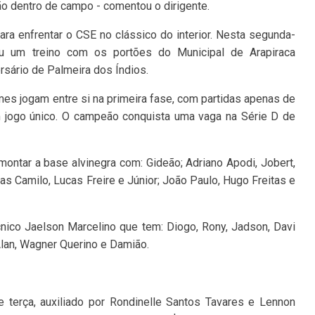
ão dentro de campo - comentou o dirigente.
ara enfrentar o CSE no clássico do interior. Nesta segunda-
dou um treino com os portões do Municipal de Arapiraca
rsário de Palmeira dos Índios.
mes jogam entre si na primeira fase, com partidas apenas de
m jogo único. O campeão conquista uma vaga na Série D de
 montar a base alvinegra com: Gideão; Adriano Apodi, Jobert,
as Camilo, Lucas Freire e Júnior; João Paulo, Hugo Freitas e
ico Jaelson Marcelino que tem: Diogo, Rony, Jadson, Davi
 Alan, Wagner Querino e Damião.
 terça, auxiliado por Rondinelle Santos Tavares e Lennon