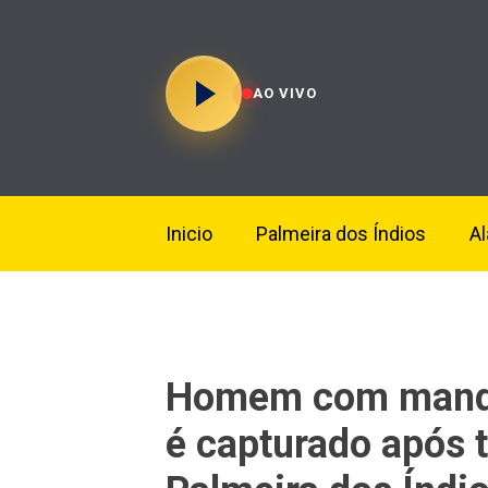
AO VIVO
Inicio
Palmeira dos Índios
A
Homem com mandad
é capturado após 