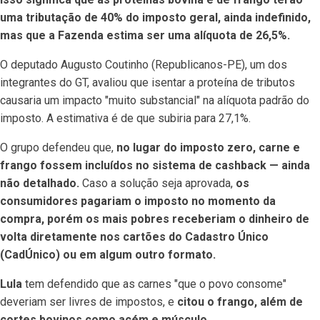
uma tributação de 40% do imposto geral, ainda indefinido,
mas que a Fazenda estima ser uma alíquota de 26,5%.
O deputado Augusto Coutinho (Republicanos-PE), um dos
integrantes do GT, avaliou que isentar a proteína de tributos
causaria um impacto "muito substancial" na alíquota padrão do
imposto. A estimativa é de que subiria para 27,1%.
O grupo defendeu que,
no lugar do imposto zero, carne e
frango fossem incluídos no sistema de cashback — ainda
não detalhado.
Caso a solução seja aprovada,
os
consumidores pagariam o imposto no momento da
compra, porém os mais pobres receberiam o dinheiro de
volta diretamente nos cartões do Cadastro Único
(CadÚnico) ou em algum outro formato.
Lula
tem defendido que as carnes "que o povo consome"
deveriam ser livres de impostos, e
citou o frango, além de
cortes bovinos como acém e músculo.