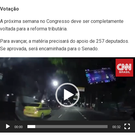
Votação
A próxima semana no Congresso deve ser completamente
voltada para a reforma tributária.
Para avançar, a matéria precisará do apoio de 257 deputados.
Se aprovada, será encaminhada para o Senado.
Tocador
de
vídeo
00:00
00:32