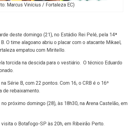
to: Marcus Vinícius / Fortaleza EC)
arde deste domingo (21), no Estádio Rei Pelé, pela 14ª
B. O time alagoano abriu o placar com o atacante Mikael,
ortaleza empatou com Miritello.
ela torcida na descida para o vestiário. O técnico Eduardo
ionado.
r na Série B, com 22 pontos. Com 16, o CRB é o 16º
a de rebaixamento.
, no próximo domingo (28), às 18h30, na Arena Castelão, em
RB visita o Botafogo-SP às 20h, em Ribeirão Perto.