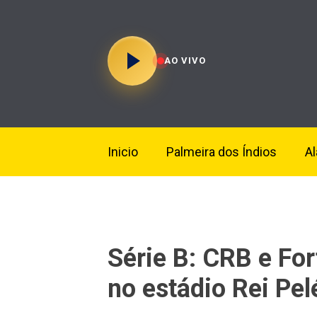
AO VIVO
Inicio
Palmeira dos Índios
A
Série B: CRB e Fo
no estádio Rei Pel