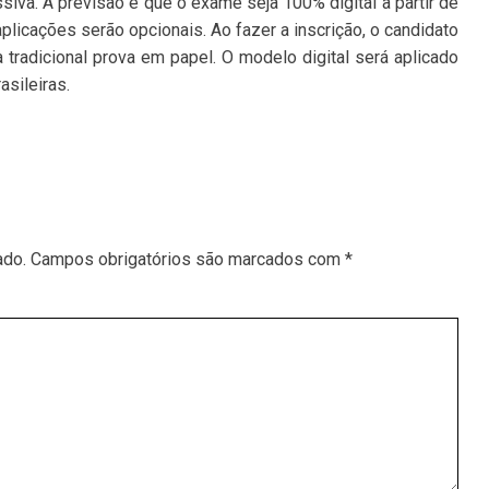
siva. A previsão é que o exame seja 100% digital a partir de
plicações serão opcionais. Ao fazer a inscrição, o candidato
a tradicional prova em papel. O modelo digital será aplicado
asileiras.
ado.
Campos obrigatórios são marcados com
*