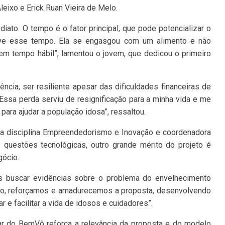
leixo e Erick Ruan Vieira de Melo.
iato. O tempo é o fator principal, que pode potencializar o
eve esse tempo. Ela se engasgou com um alimento e não
m em tempo hábil”, lamentou o jovem, que dedicou o primeiro
ncia, ser resiliente apesar das dificuldades financeiras de
 Essa perda serviu de resignificação para a minha vida e me
para ajudar a população idosa”, ressaltou.
da disciplina Empreendedorismo e Inovação e coordenadora
questões tecnológicas, outro grande mérito do projeto é
gócio.
mos buscar evidências sobre o problema do envelhecimento
isso, reforçamos e amadurecemos a proposta, desenvolvendo
e facilitar a vida de idosos e cuidadores”.
ar do BemVô reforça a relevância da proposta e do modelo