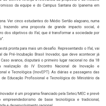
romisso da equipe e do Campus Santana do Ipanema em
a pena. Ver cinco estudantes do Médio Sertão alagoano, numa
al, trazendo uma proposta de grande impacto social, é
ro dos objetivos do Ifal, que é transformar a sociedade por
o”.
ve está pronta para mais um desafio. Representando o Ifal, vai
nal de Pré-Incubação Brasil Inovador, que deve acontecer já
aso avance, disputará o primeiro lugar nacional no dia 18
 a realização do IV Encontro Nacional de Inovação e
nal e Tecnológica (InovEPT). As diárias e passagens das
 de Educação Profissional e Tecnológica do Ministério da
l Inovador é um programa financiado pela Setec/MEC e prevê
 empreendedorismo de base tecnológica e tradicional,
enda e desenvolvimento regional.