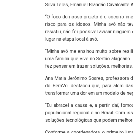
Silva Teles, Emanuel Brandão Cavalcante A
“O foco do nosso projeto é o socorro imed
risco para os idosos. Minha avó não t
resistiu, não foi possível avisar ningué
lugar na etapa local à avó.
“Minha avó me ensinou muito sobre resiliê
uma família que vive no Sertão alagoano.
fez pensar em trazer soluções, melhorias, 
Ana Maria Jerônimo Soares, professora 
do BemVô, destacou que, para além das 
transformar uma dor em um modelo de ne
“Eu abracei a causa e, a partir daí, fo
populacional regional e no Brasil. Com 
soluções tecnológicas que podem melhorar 
Conforme a coordenadora, o primeiro lug