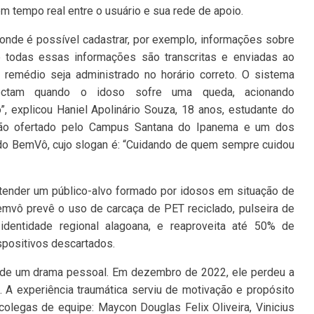
m tempo real entre o usuário e sua rede de apoio.
o onde é possível cadastrar, por exemplo, informações sobre
 todas essas informações são transcritas e enviadas ao
 o remédio seja administrado no horário correto. O sistema
ctam quando o idoso sofre uma queda, acionando
, explicou Haniel Apolinário Souza, 18 anos, estudante do
ação ofertado pelo Campus Santana do Ipanema e um dos
a do BemVô, cujo slogan é: “Cuidando de quem sempre cuidou
ender um público-alvo formado por idosos em situação de
emvô prevê o uso de carcaça de PET reciclado, pulseira de
identidade regional alagoana, e reaproveita até 50% de
spositivos descartados.
ir de um drama pessoal. Em dezembro de 2022, ele perdeu a
 A experiência traumática serviu de motivação e propósito
 colegas de equipe: Maycon Douglas Felix Oliveira, Vinicius