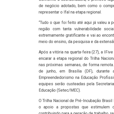
de negócio adotado, bem como o comp
representar o Ifal na etapa regional.
“Tudo o que foi feito até aqui já valeu 
região com tanta vulnerabilidade soci
extremamente gratificante e vai ao encont
meio do ensino, da pesquisa e da extensã
Após a vitória na quarta-feira (27), a IFi
encarar a etapa regional do Trilha Nacio
nas próximas semanas, de forma remota. C
de junho, em Brasília (DF), durante
Empreendedorismo na Educação Profissio
equipes serão custeadas pela Secretaria
Educação (Setec/MEC).
O Trilha Nacional de Pré-Incubação Brasi
o apoio a propostas que estimulem o
contribuindo para a geração de trabalho, r