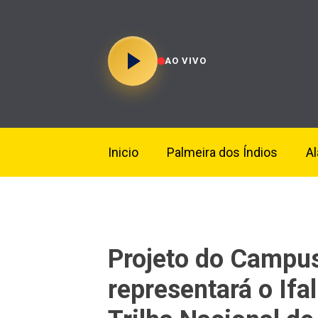
AO VIVO
Inicio
Palmeira dos Índios
A
Projeto do Campu
representará o Ifa