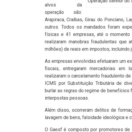
Operação Senhor do 
alvos da
operação são:
Arapiraca, Craíbas, Girau do Ponciano, 
outros. Todos os mandados foram exped
físicas e 41 empresas, até o momento i
realizaram manobras fraudulentas que at
milhões) de reais em impostos, incluindo j
As empresas envolvidas efetuaram um e
fiscais, entregaram mercadorias em l
realizaram o cancelamento fraudulento de
ICMS por Substituição Tributária de div
burlar as regras do regime de benefícios
interpostas pessoas.
Além disso, ocorreram delitos de formaç
lavagem de bens, falsidade ideológica e cr
O Gaesf é composto por promotores de Ju