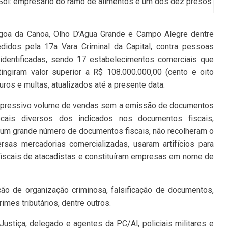
Sol: empresário do ramo de alimentos é um dos dez presos
Lagoa da Canoa, Olho D’Agua Grande e Campo Alegre dentre
idos pela 17a Vara Criminal da Capital, contra pessoas
dentificadas, sendo 17 estabelecimentos comerciais que
ingiram valor superior a R$ 108.000.000,00 (cento e oito
uros e multas, atualizados até a presente data.
xpressivo volume de vendas sem a emissão de documentos
ocais diversos dos indicados nos documentos fiscais,
 um grande número de documentos fiscais, não recolheram o
ersas mercadorias comercializadas, usaram artifícios para
 fiscais de atacadistas e constituíram empresas em nome de
ão de organização criminosa, falsificação de documentos,
imes tributários, dentre outros.
stiça, delegado e agentes da PC/Al, policiais militares e