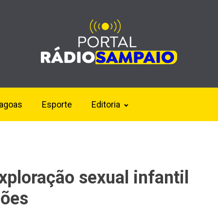
lagoas
Esporte
Editoria
ploração sexual infantil
sões