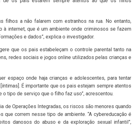
a de os pais estarem sempre atentos ao que os filhos
s filhos a não falarem com estranhos na rua. No entanto,
à internet, que é um ambiente onde criminosos se fazem
ormações e dados”, explica o investigador.
gere que os pais estabeleçam o controle parental tanto na
s, redes sociais e jogos online utilizados pelas crianças e
er espaço onde haja crianças e adolescentes, para tentar
 [íntimas]. É importante que os pais estejam sempre atentos
 o tipo de serviço que o filho faz uso”, acrescentou.
ia de Operações Integradas, os riscos são menores quando
cos que correm nesse tipo de ambiente. “A cybereducação é
eitos danosos do abuso e da exploração sexual infantil”,