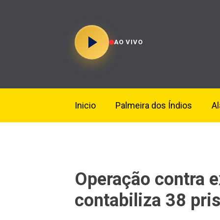
AO VIVO
Inicio
Palmeira dos Índios
A
Operação contra ex
contabiliza 38 pri