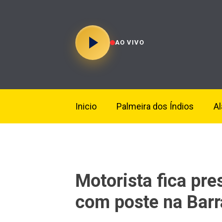
AO VIVO
Inicio
Palmeira dos Índios
A
Motorista fica pre
com poste na Barr