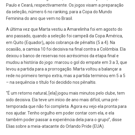
Paulo e Ceará, respectivamente. Os jogos visam a preparação
da seleção, número 6 no ranking, para a Copa do Mundo
Feminina do ano que vem no Brasil.
A última vez que Marta vestiu a Amarelinha foi em agosto do
ano passado, quando a seleção foi campeã da Copa América,
em Quito (Equador)
,
após cobrança de pênaltis (5 a 4). Na
ocasião, a camisa 10 foi decisiva na final contra a Colômbia. Ela
deixou o banco de reservas nos acréscimos da etapa final e
mudou a história do jogo: marcou o gol do empate em 3 a 3, que
levou a partida para a prorrogação. Marta voltou a balançar a
rede no primeiro tempo extra, mas a partida terminou em 5 a 5
– na sequência o título foi decidido nos pênaltis.
“É um retorno natural, [ela] jogou mais minutos pelo clube, tem
sido decisiva. Ela teve um início de ano mais difícil, uma pré-
temporada que não foi completa. Agora eu vejo ela pronta para
nos ajudar. Tenho orgulho em poder contar com ela, e ela
também poder passar a experiência dela para o grupo”, disse
Elias sobre a meia-atacante do Orlando Pride (EUA).