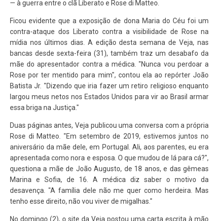
— à guerra entre o clã Liberato e Rose di Matteo.
Ficou evidente que a exposição de dona Maria do Céu foi um
contra-ataque dos Liberato contra a visibilidade de Rose na
mídia nos últimos dias. A edição desta semana de Veja, nas
bancas desde sexta-feira (31), também traz um desabafo da
mãe do apresentador contra a médica. "Nunca vou perdoar a
Rose por ter mentido para mim", contou ela ao repórter João
Batista Jr. "Dizendo que iria fazer um retiro religioso enquanto
largou meus netos nos Estados Unidos para vir ao Brasil armar
essa briga na Justiça."
Duas páginas antes, Veja publicou uma conversa com a própria
Rose di Matteo. "Em setembro de 2019, estivemos juntos no
aniversário da mãe dele, em Portugal. Ali, aos parentes, eu era
apresentada como nora e esposa. O que mudou de lá para cá?",
questiona a mãe de João Augusto, de 18 anos, e das gêmeas
Marina e Sofia, de 16. A médica diz saber o motivo da
desavença. "A família dele não me quer como herdeira. Mas
tenho esse direito, não vou viver de migalhas."
No domingo (2), o site da Veja postou uma carta escrita à mão