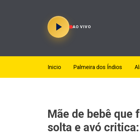
AO VIVO
Inicio
Palmeira dos Índios
A
Mãe de bebê que f
solta e avó critica