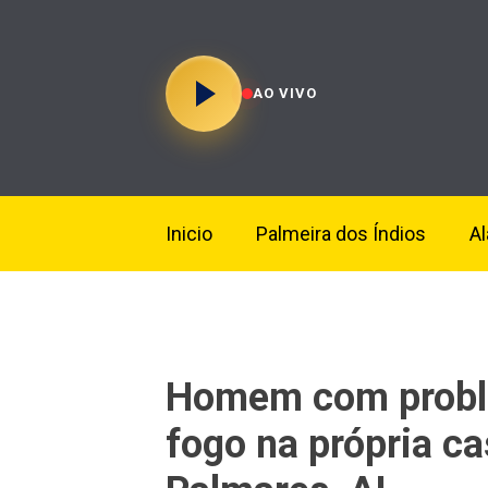
AO VIVO
Inicio
Palmeira dos Índios
A
Homem com probl
fogo na própria c