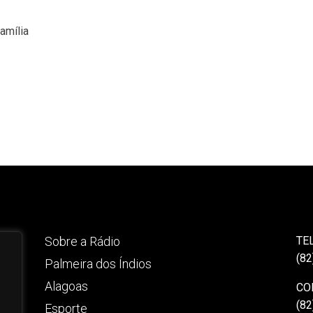
amília
Sobre a Rádio
TE
(82
Palmeira dos Índios
Alagoas
CO
(82
Esporte