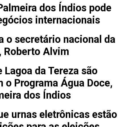
Palmeira dos Índios pode
egócios internacionais
 o secretário nacional da
, Roberto Alvim
e Lagoa da Tereza são
m o Programa Água Doce,
eira dos Índios
e urnas eletrônicas estão
ções para as eleições