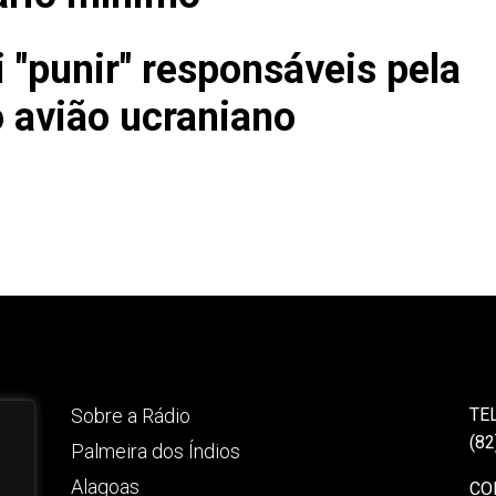
i "punir" responsáveis pela
 avião ucraniano
Sobre a Rádio
TE
(82
Palmeira dos Índios
Alagoas
CO