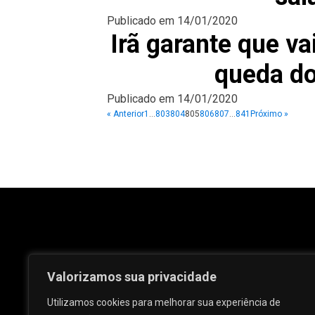
Publicado em
14/01/2020
Irã garante que va
queda do
Publicado em
14/01/2020
« Anterior
1
…
803
804
805
806
807
…
841
Próximo »
Valorizamos sua privacidade
Utilizamos cookies para melhorar sua experiência de