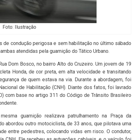
Foto: Ilustração
ias de condução perigosa e sem habilitação no último sábado
, ambas atendidas pela guarnição do Tático Urbano.
 Rua Dom Bosco, no bairro Alto do Cruzeiro. Um jovem de 19
leta Honda, de cor preta, em alta velocidade e transitando
egurança de quem estava na via. Durante a abordagem, foi
acional de Habilitação (CNH). Diante dos fatos, foi lavrado
) com base no artigo 311 do Código de Trânsito Brasileiro
ondente.
 mesma guarnição realizava patrulhamento na Praça da
do abordou outro motociclista, de 33 anos, que pilotava uma
e entre pedestres, colocando vidas em risco. O condutor,
a CNH. Ele recebeu as autuações cabíveis, e o veículo foi