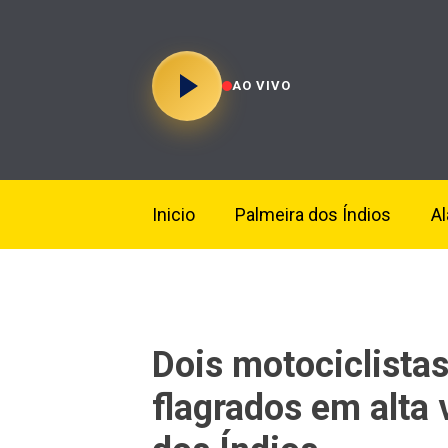
AO VIVO
Inicio
Palmeira dos Índios
A
Dois motociclista
flagrados em alta