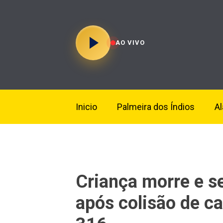
AO VIVO
Inicio
Palmeira dos Índios
A
Criança morre e s
após colisão de ca