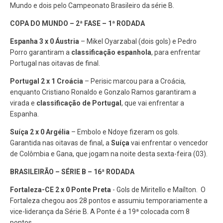
Mundo e dois pelo Campeonato Brasileiro da série B.
COPA DO MUNDO – 2ª FASE – 1ª RODADA
Espanha 3 x 0 Áustria
– Mikel Oyarzabal (dois gols) e Pedro
Porro garantiram a
classificação espanhola
, para enfrentar
Portugal nas oitavas de final.
Portugal 2 x 1 Croácia
– Perisic marcou para a Croácia,
enquanto Cristiano Ronaldo e Gonzalo Ramos garantiram a
virada e
classificação de Portugal
, que vai enfrentar a
Espanha.
Suíça 2 x 0 Argélia
– Embolo e Ndoye fizeram os gols.
Garantida nas oitavas de final, a
Suíça
vai enfrentar o vencedor
de Colômbia e Gana, que jogam na noite desta sexta-feira (03).
BRASILEIRÃO – SÉRIE B – 16ª RODADA
Fortaleza-CE 2 x 0 Ponte Preta
- Gols de Miritello e Maílton. O
Fortaleza chegou aos 28 pontos e assumiu temporariamente a
vice-liderança da Série B. A Ponte é a 19ª colocada com 8
pontos.